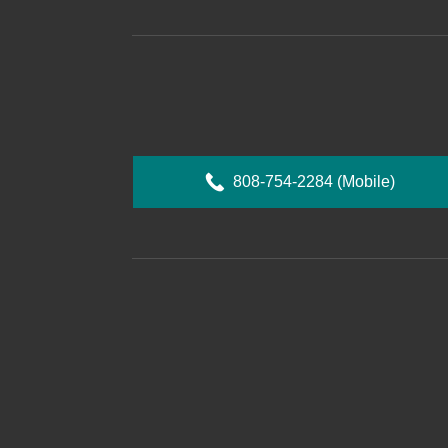
808-754-2284
(Mobile)