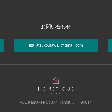
お問い合わせ
atsuko.hawaii@gmail.com
401 Kamakee St 307 Honolulu Hi 96814