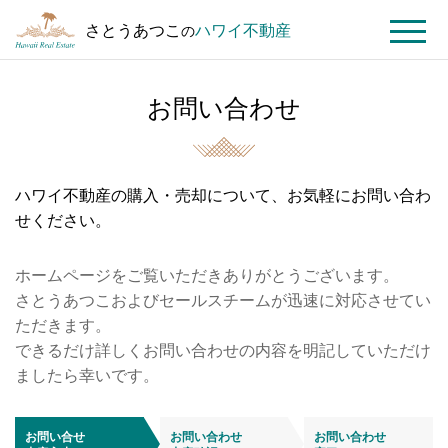
さとうあつこ
ハワイ不動産
の
MENU
お問い合わせ
ト
お
ッ
問
プ
い
ペ
合
ハワイ不動産の購入・売却について、お気軽にお問い合わ
ー
わ
せください。
ジ
せ
ホームページをご覧いただきありがとうございます。
さとうあつこおよびセールスチームが迅速に対応させてい
ただきます。
できるだけ詳しくお問い合わせの内容を明記していただけ
ましたら幸いです。
お問い合せ
お問い合わせ
お問い合わせ