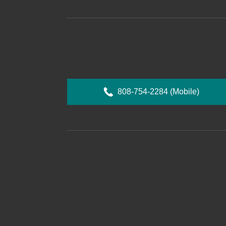
808-754-2284
(Mobile)