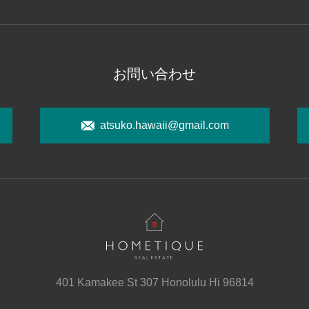
お問い合わせ
atsuko.hawaii@gmail.com
401 Kamakee St 307 Honolulu Hi 96814