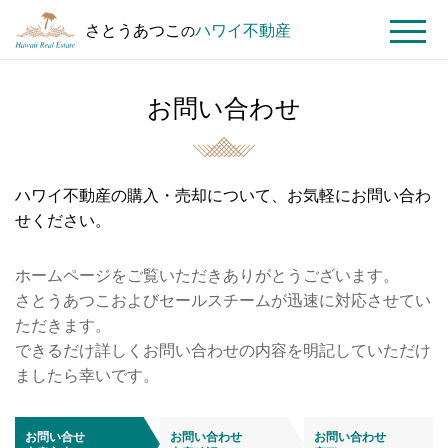
さとうあつこ
ハワイ不動産
の
MENU
お問い合わせ
ト
お
ッ
問
プ
い
ペ
合
ハワイ不動産の購入・売却について、お気軽にお問い合わ
ー
わ
せください。
ジ
せ
ホームページをご覧いただきありがとうございます。
さとうあつこおよびセールスチームが迅速に対応させてい
ただきます。
できるだけ詳しくお問い合わせの内容を明記していただけ
ましたら幸いです。
お問い合せ
お問い合わせ
お問い合わせ