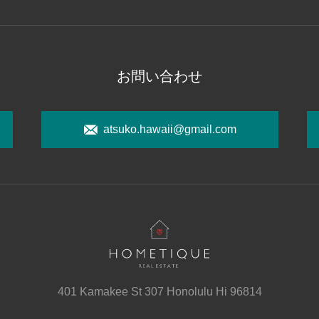
お問い合わせ
atsuko.hawaii@gmail.com
401 Kamakee St 307 Honolulu Hi 96814