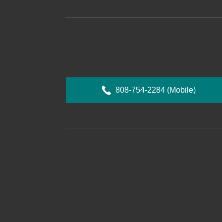
808-754-2284
(Mobile)