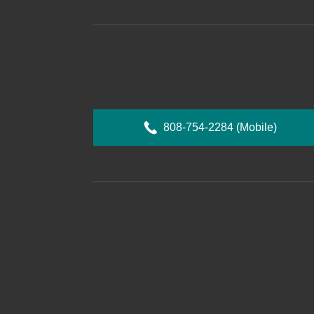
808-754-2284
(Mobile)