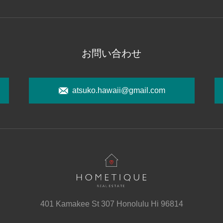
お問い合わせ
atsuko.hawaii@gmail.com
401 Kamakee St 307 Honolulu Hi 96814