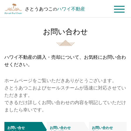
さとうあつこ
ハワイ不動産
の
MENU
お問い合わせ
ト
お
ッ
問
プ
い
ペ
合
ハワイ不動産の購入・売却について、お気軽にお問い合わ
ー
わ
せください。
ジ
せ
ホームページをご覧いただきありがとうございます。
さとうあつこおよびセールスチームが迅速に対応させてい
ただきます。
できるだけ詳しくお問い合わせの内容を明記していただけ
ましたら幸いです。
お問い合せ
お問い合わせ
お問い合わせ