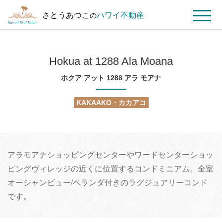
さとうあつこ
ハワイ不動産
の
MENU
ト
ハ
Hokua
ッ
ワ
at
Hokua at 1288 Ala Moana
プ
イ
1288
ペ
不
Ala
ホクア アット 1288 アラ モアナ
ー
動
Moana
ジ
産
KAKAAKO・カカアコ
を
探
す
アラモアナショッピングセンターやワードセンターショッ
ピングヴィレッジの近くに位置するコンドミニアム。全室
オーシャンビュー/ベランダ付きのラグジュアリーコンド
です。