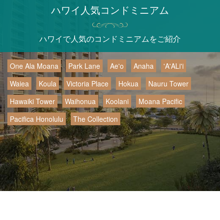
ハワイ人気コンドミニアム
ハワイで人気のコンドミニアムをご紹介
One Ala Moana
Park Lane
Ae'o
Anaha
'A'ALi'i
Waiea
Koula
Victoria Place
Hokua
Nauru Tower
Hawaiki Tower
Waihonua
Koolani
Moana Pacific
Pacifica Honolulu
The Collection