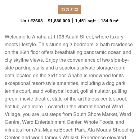
カカアコ
Unit #2603
$1,880,000
1,451 sqft
134.9 m²
Welcome to Anaha at 1108 Auahi Street, where luxury
meets lifestyle. This stunning 2-bedroom, 2-bath residence
on the 26th floor offers breathtaking panoramic ocean and
city skyline views. Enjoy the convenience of two side-by-
side parking stalls and a spacious private storage room,
both located on the 3rd floor. Anaha is renowned for its
exceptional resort-style amenities, including a dog park,
tennis court, sand volleyball court, golf simulator, putting
green, movie theatre, state-of-the-art fitness center, pool,
hot tub, and more. Located in the vibrant heart of Ward
Village, you are just steps from South Shore Market, Ward
Centre, Ward Entertainment Center, Whole Foods, and
minutes from Ala Moana Beach Park, Ala Moana Shopping
Center, and world-famous Waikiki. Experience elevated