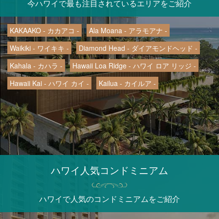
今ハワイで最も注目されているエリアをご紹介
KAKAAKO - カカアコ -
Ala Moana - アラモアナ -
Waikiki - ワイキキ -
Diamond Head - ダイアモンドヘッド -
Kahala - カハラ -
Hawaii Loa Ridge - ハワイ ロア リッジ -
Hawaii Kai - ハワイ カイ -
Kailua - カイルア -
ハワイ人気コンドミニアム
ハワイで人気のコンドミニアムをご紹介