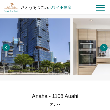
さとうあつこ
ハワイ不動産
の
MENU
ト
ハ
Anaha
Anaha
ッ
ワ
- 1108
プ
イ
Auahi
ペ
不
#2603
ー
動
ジ
産
を
探
す
Anaha - 1108 Auahi
アナハ