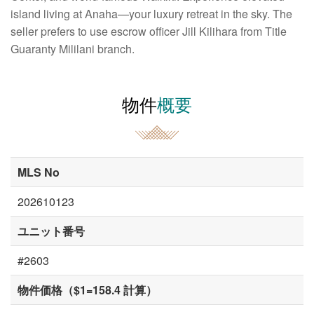
island living at Anaha—your luxury retreat in the sky. The
seller prefers to use escrow officer Jill Kilihara from Title
Guaranty Mililani branch.
物件
概要
MLS No
202610123
ユニット番号
#2603
物件価格（$1=158.4 計算）