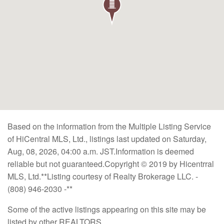
Based on the information from the Multiple Listing Service
of HiCentral MLS, Ltd., listings last updated on Saturday,
Aug, 08, 2026, 04:00 a.m. JST.Information is deemed
reliable but not guaranteed.Copyright © 2019 by Hicentrral
MLS, Ltd.**Listing courtesy of Realty Brokerage LLC. -
(808) 946-2030 -**
Some of the active listings appearing on this site may be
listed by other REALTORS.