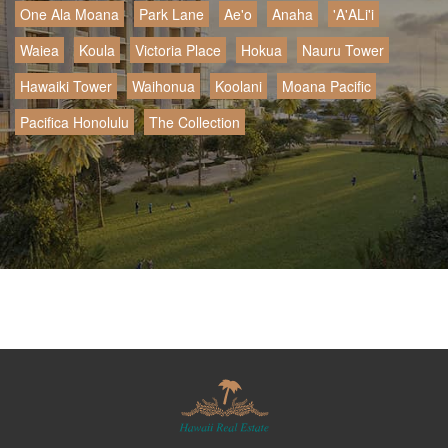
One Ala Moana
Park Lane
Ae'o
Anaha
'A'ALi'i
Waiea
Koula
Victoria Place
Hokua
Nauru Tower
Hawaiki Tower
Waihonua
Koolani
Moana Pacific
Pacifica Honolulu
The Collection