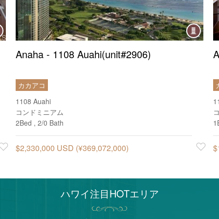
ndo
Condo
Anaha - 1108 Auahi(unit#2906)
A
カカアコ
1108 Auahi
1
コンドミニアム
2Bed , 2/0 Bath
1
Favorite
$2,330,000 USD (¥369,072,000)
Favorite
$
ハワイ注目HOTエリア