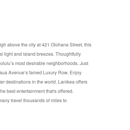
h above the city at 421 Olohana Street, this
al light and island breezes. Thoughtfully
onolulu’s most desirable neighborhoods. Just
lakaua Avenue’s famed Luxury Row. Enjoy
ter destinations in the world. Lanikea offers
he best entertainment that's offered.
 many travel thousands of miles to