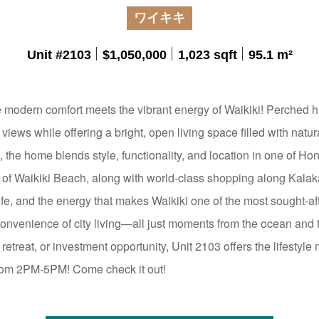
ワイキキ
Unit #2103
$1,050,000
1,023 sqft
95.1 m²
modern comfort meets the vibrant energy of Waikiki! Perched hig
ews while offering a bright, open living space filled with natur
, the home blends style, functionality, and location in one of H
ine of Waikiki Beach, along with world-class shopping along Ka
tlife, and the energy that makes Waikiki one of the most sought-af
 convenience of city living—all just moments from the ocean and t
etreat, or investment opportunity, Unit 2103 offers the lifestyle
rom 2PM-5PM! Come check it out!