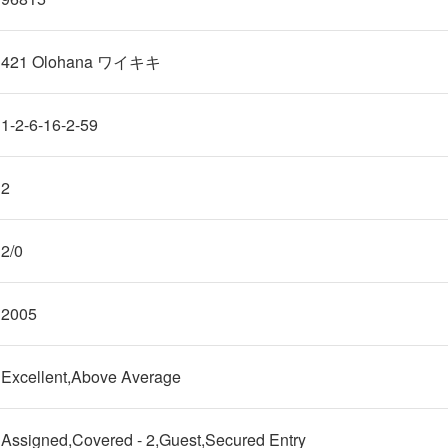
421 Olohana ワイキキ
1-2-6-16-2-59
2
2/0
2005
Excellent,Above Average
Assigned,Covered - 2,Guest,Secured Entry