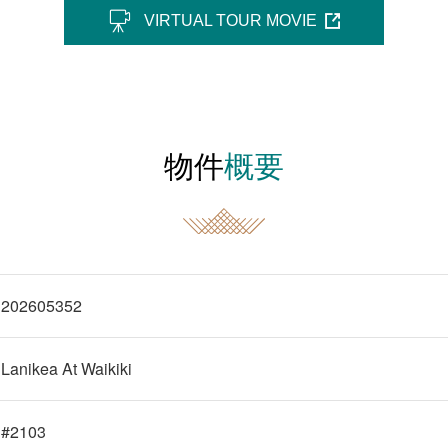
VIRTUAL TOUR MOVIE
物件
概要
202605352
Lanikea At Waikiki
#2103