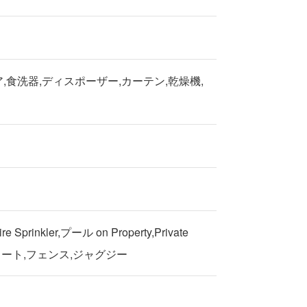
ア,食洗器,ディスポーザー,カーテン,乾燥機,
Sprinkler,プール on Property,Private
ュート,フェンス,ジャグジー