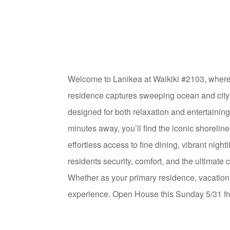
Welcome to Lanikea at Waikiki #2103, where 
residence captures sweeping ocean and city vi
designed for both relaxation and entertaining
minutes away, you’ll find the iconic shorel
effortless access to fine dining, vibrant nigh
residents security, comfort, and the ultimate
Whether as your primary residence, vacation r
experience. Open House this Sunday 5/31 f