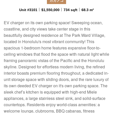
カカアコ
Unit #3101
$1,550,000
734 sqft
68.3 m²
EV charger on its own parking space! Sweeping ocean,
coastline, and city views take center stage in this
beautifully designed residence at The Park Ward Village,
located in Honolulu's most vibrant community! This
spacious 1-bedroom home features expansive floor-to-
ceiling windows that flood the space with natural light while
framing panoramic vistas of the Pacific and the Honolulu
skyline. Designed for effortless modern living, the refined
interior boasts premium flooring throughout, a dedicated in-
unit storage space with sliding doors, and the rare luxury of
its own deeded EV charger on it's own parking space. The
sleek chef’s kitchen is equipped with high-end Miele
appliances, a large stainless steel sink, and solid-surface
countertops. Residents enjoy world-class amenities: a
welcome lounge, clubrooms, BBQ cabanas, fitness