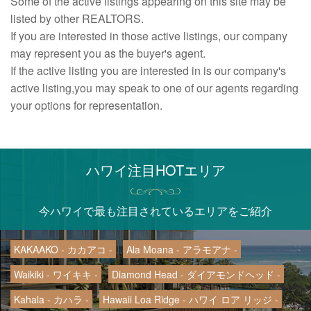
Some of the active listings appearing on this site may be
listed by other REALTORS.
If you are interested in those active listings, our company
may represent you as the buyer's agent.
If the active listing you are interested in is our company's
active listing,you may speak to one of our agents regarding
your options for representation.
ハワイ注目HOTエリア
今ハワイで最も注目されているエリアをご紹介
KAKAAKO - カカアコ -
Ala Moana - アラモアナ -
Waikiki - ワイキキ -
Diamond Head - ダイアモンドヘッド -
Kahala - カハラ -
Hawaii Loa Ridge - ハワイ ロア リッジ -