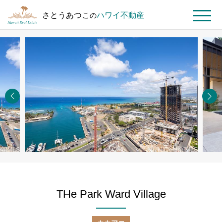
さとうあつこ
ハワイ不動産
の
MENU
ト
ハ
THe
ッ
ワ
Park
プ
イ
Ward
ペ
不
Village
ー
動
#3101
ジ
産
を
探
す
THe Park Ward Village