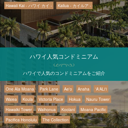
Hawaii Kai - ハワイ カイ -
Kailua - カイルア -
ハワイ人気コンドミニアム
ハワイで人気のコンドミニアムをご紹介
One Ala Moana
Park Lane
Ae'o
Anaha
'A'ALi'i
Waiea
Koula
Victoria Place
Hokua
Nauru Tower
Hawaiki Tower
Waihonua
Koolani
Moana Pacific
Pacifica Honolulu
The Collection