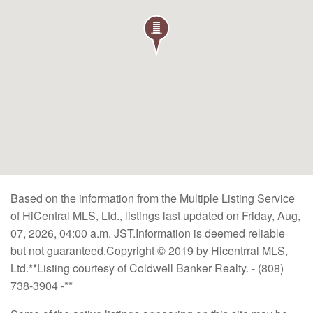
Based on the information from the Multiple Listing Service
of HiCentral MLS, Ltd., listings last updated on Friday, Aug,
07, 2026, 04:00 a.m. JST.Information is deemed reliable
but not guaranteed.Copyright © 2019 by Hicentrral MLS,
Ltd.**Listing courtesy of Coldwell Banker Realty. - (808)
738-3904 -**