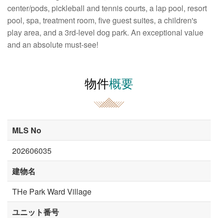
center/pods, pickleball and tennis courts, a lap pool, resort
pool, spa, treatment room, five guest suites, a children's
play area, and a 3rd-level dog park. An exceptional value
and an absolute must-see!
物件
概要
MLS No
202606035
建物名
THe Park Ward Village
ユニット番号