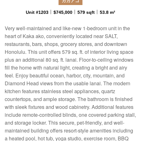
カカアコ
Unit #1203
$745,000
579 sqft
53.8 m²
Very well-maintained and like-new 1-bedroom unit in the
heart of Kaka ako, conveniently located near SALT,
restaurants, bars, shops, grocery stores, and downtown
Honolulu. This unit offers 579 sq. ft. of interior living space
plus an additional 80 sq. ft. lanai. Floor-to-ceiling windows
fill the home with natural light, creating a bright and airy
feel. Enjoy beautiful ocean, harbor, city, mountain, and
Diamond Head views from the usable lanai. The modern
kitchen features stainless steel appliances, quartz
countertops, and ample storage. The bathroom is finished
with sleek fixtures and wood cabinetry. Additional features
include remote-controlled blinds, one covered parking stall,
and storage locker. This secure, pet-friendly, and well-
maintained building offers resort-style amenities including
a heated pool, hot tub, yoga studio, exercise room, BBQ