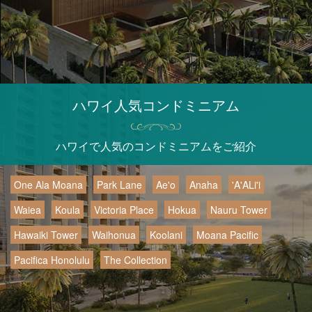
ハワイ人気コンドミニアム
ハワイで人気のコンドミニアムをご紹介
One Ala Moana
Park Lane
Ae'o
Anaha
'A'ALi'i
Waiea
Koula
Victoria Place
Hokua
Nauru Tower
Hawaiki Tower
Waihonua
Koolani
Moana Pacific
Pacifica Honolulu
The Collection