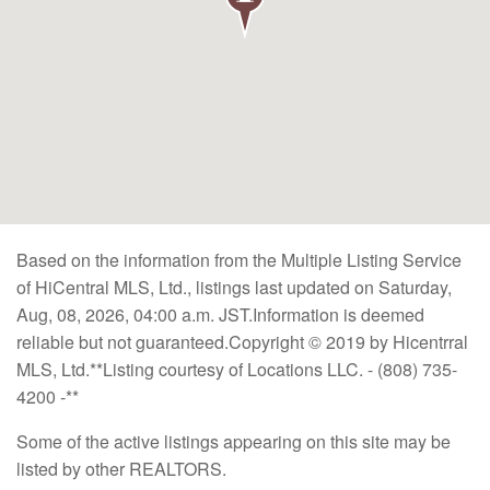
Based on the information from the Multiple Listing Service
of HiCentral MLS, Ltd., listings last updated on Saturday,
Aug, 08, 2026, 04:00 a.m. JST.Information is deemed
reliable but not guaranteed.Copyright © 2019 by Hicentrral
MLS, Ltd.**Listing courtesy of Locations LLC. - (808) 735-
4200 -**
Some of the active listings appearing on this site may be
listed by other REALTORS.