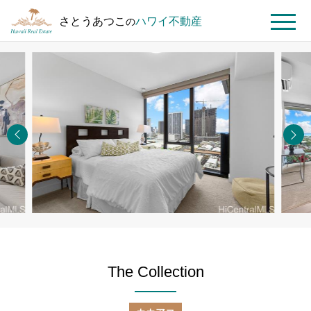
さとうあつこ
ハワイ不動産
の
MENU
ト
ハ
The
ッ
ワ
Collection
プ
イ
#1203
ペ
不
ー
動
ジ
産
を
探
す
The Collection