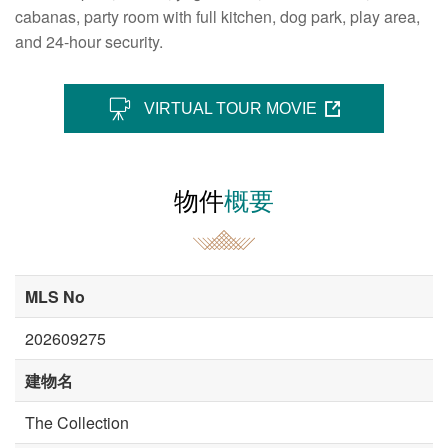
cabanas, party room with full kitchen, dog park, play area,
and 24-hour security.
VIRTUAL TOUR MOVIE
物件
概要
MLS No
202609275
建物名
The Collection