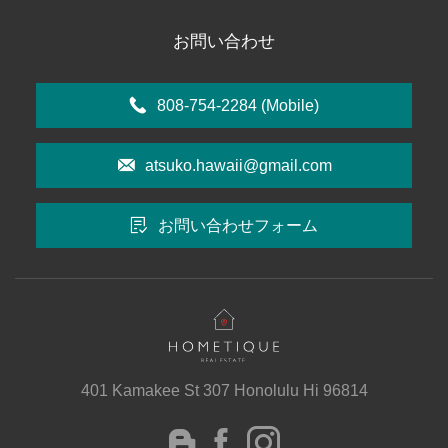
お問い合わせ
808-754-2284
(Mobile)
atsuko.hawaii@gmail.com
お問い合わせフォーム
401 Kamakee St 307 Honolulu Hi 96814
instagram
Facebook
Blog