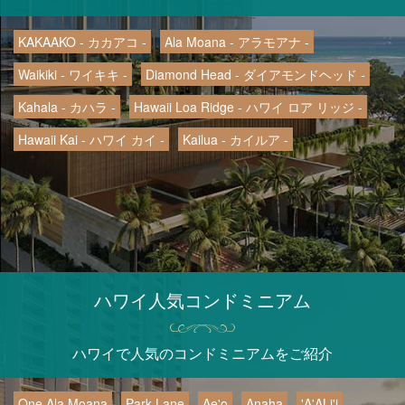
KAKAAKO - カカアコ -
Ala Moana - アラモアナ -
Waikiki - ワイキキ -
Diamond Head - ダイアモンドヘッド -
Kahala - カハラ -
Hawaii Loa Ridge - ハワイ ロア リッジ -
Hawaii Kai - ハワイ カイ -
Kailua - カイルア -
ハワイ人気コンドミニアム
ハワイで人気のコンドミニアムをご紹介
One Ala Moana
Park Lane
Ae'o
Anaha
'A'ALi'i