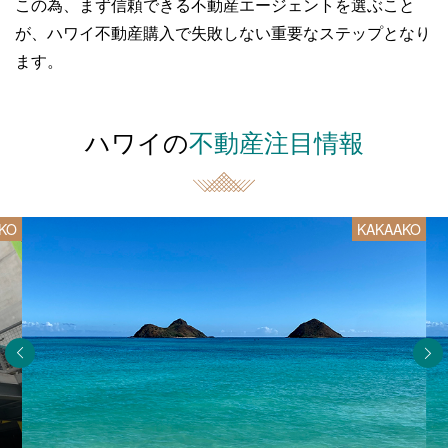
この為、まず信頼できる不動産エージェントを選ぶこと
が、
ハワイ不動産購入で失敗しない重要なステップとなり
ます。
ハワイの
不動産注目情報
KO
KAKAAKO