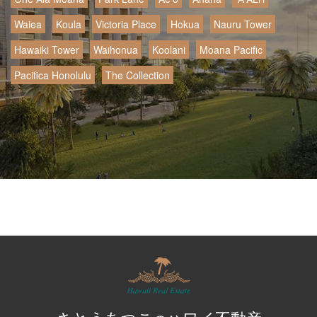
Waiea
Koula
Victoria Place
Hokua
Nauru Tower
Hawaiki Tower
Waihonua
Koolani
Moana Pacific
Pacifica Honolulu
The Collection