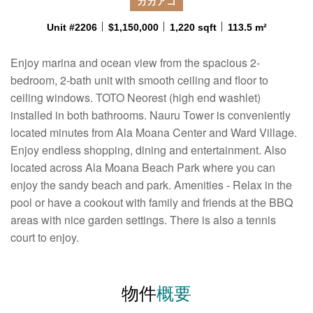
カカアコ
Unit #2206
$1,150,000
1,220 sqft
113.5 m²
Enjoy marina and ocean view from the spacious 2-
bedroom, 2-bath unit with smooth ceiling and floor to
ceiling windows. TOTO Neorest (high end washlet)
installed in both bathrooms. Nauru Tower is conveniently
located minutes from Ala Moana Center and Ward Village.
Enjoy endless shopping, dining and entertainment. Also
located across Ala Moana Beach Park where you can
enjoy the sandy beach and park. Amenities - Relax in the
pool or have a cookout with family and friends at the BBQ
areas with nice garden settings. There is also a tennis
court to enjoy.
物件
概要