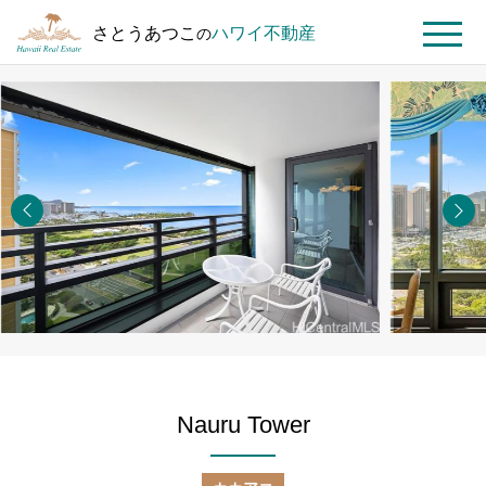
さとうあつこ
ハワイ不動産
の
MENU
ト
ハ
Nauru
ッ
ワ
Tower
プ
イ
#2206
ペ
不
ー
動
ジ
産
を
探
す
Nauru Tower