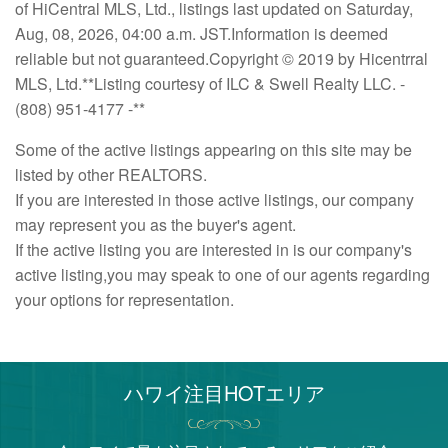
of HiCentral MLS, Ltd., listings last updated on Saturday,
Aug, 08, 2026, 04:00 a.m. JST.Information is deemed
reliable but not guaranteed.Copyright © 2019 by Hicentrral
MLS, Ltd.**Listing courtesy of ILC & Swell Realty LLC. -
(808) 951-4177 -**
Some of the active listings appearing on this site may be
listed by other REALTORS.
If you are interested in those active listings, our company
may represent you as the buyer's agent.
If the active listing you are interested in is our company's
active listing,you may speak to one of our agents regarding
your options for representation.
ハワイ注目HOTエリア