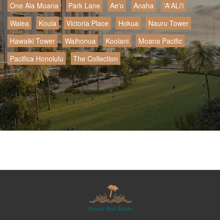
One Ala Moana
Park Lane
Ae'o
Anaha
'A'ALi'i
Waiea
Koula
Victoria Place
Hokua
Nauru Tower
Hawaiki Tower
Waihonua
Koolani
Moana Pacific
Pacifica Honolulu
The Collection