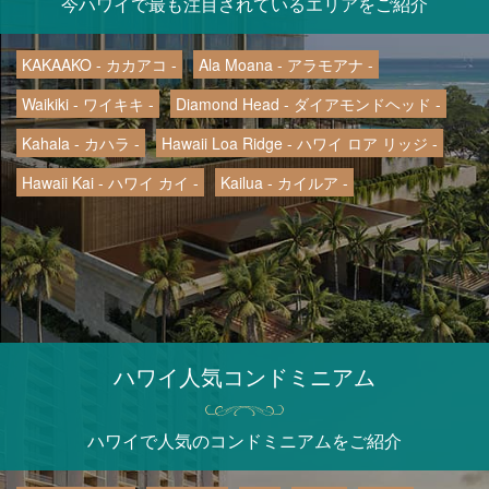
今ハワイで最も注目されているエリアをご紹介
KAKAAKO - カカアコ -
Ala Moana - アラモアナ -
Waikiki - ワイキキ -
Diamond Head - ダイアモンドヘッド -
Kahala - カハラ -
Hawaii Loa Ridge - ハワイ ロア リッジ -
Hawaii Kai - ハワイ カイ -
Kailua - カイルア -
ハワイ人気コンドミニアム
ハワイで人気のコンドミニアムをご紹介