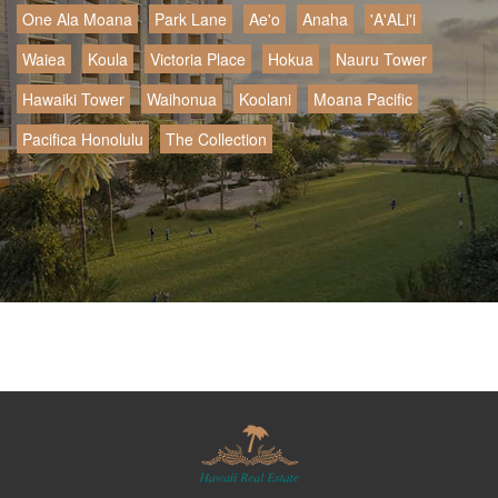
One Ala Moana
Park Lane
Ae'o
Anaha
'A'ALi'i
Waiea
Koula
Victoria Place
Hokua
Nauru Tower
Hawaiki Tower
Waihonua
Koolani
Moana Pacific
Pacifica Honolulu
The Collection