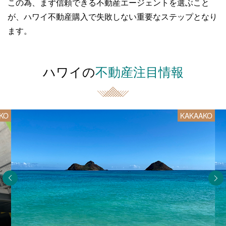
この為、まず信頼できる不動産エージェントを選ぶこと
が、
ハワイ不動産購入で失敗しない重要なステップとなり
ます。
ハワイの
不動産注目情報
KO
KAKAAKO