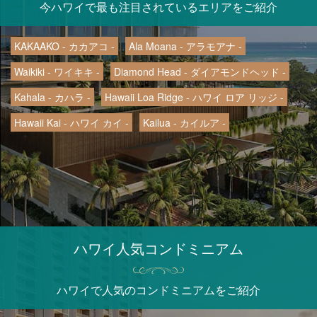
今ハワイで最も注目されているエリアをご紹介
KAKAAKO - カカアコ -
Ala Moana - アラモアナ -
Waikiki - ワイキキ -
Diamond Head - ダイアモンドヘッド -
Kahala - カハラ -
Hawaii Loa Ridge - ハワイ ロア リッジ -
Hawaii Kai - ハワイ カイ -
Kailua - カイルア -
ハワイ人気コンドミニアム
ハワイで人気のコンドミニアムをご紹介