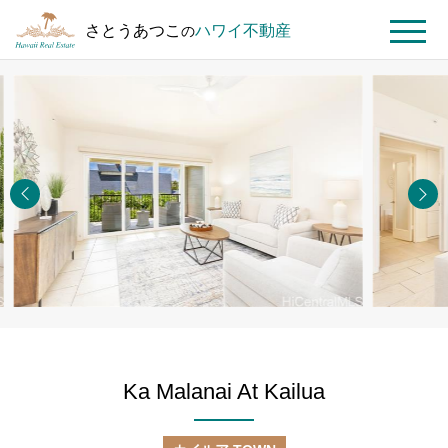
さとうあつこ
ハワイ不動産
の
MENU
ト
ハ
Ka
ッ
ワ
Malanai
プ
イ
At
ペ
不
Kailua
ー
動
#8108
ジ
産
を
探
す
Ka Malanai At Kailua