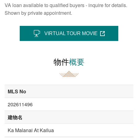
VA loan available to qualified buyers - inquire for details.
Shown by private appointment.
VIRTUAL TOUR MOVIE
物件
概要
MLS No
202611496
建物名
Ka Malanai At Kailua