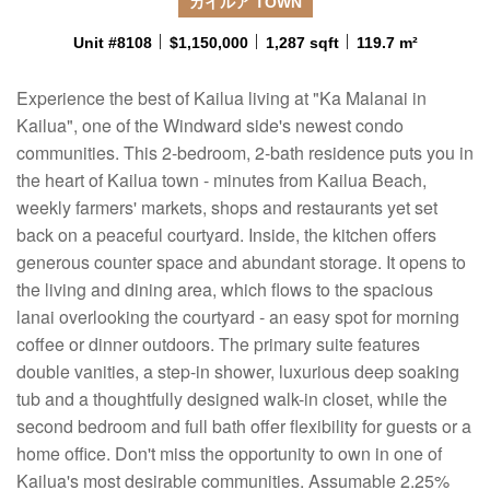
カイルア TOWN
Unit #8108
$1,150,000
1,287 sqft
119.7 m²
Experience the best of Kailua living at "Ka Malanai in
Kailua", one of the Windward side's newest condo
communities. This 2-bedroom, 2-bath residence puts you in
the heart of Kailua town - minutes from Kailua Beach,
weekly farmers' markets, shops and restaurants yet set
back on a peaceful courtyard. Inside, the kitchen offers
generous counter space and abundant storage. It opens to
the living and dining area, which flows to the spacious
lanai overlooking the courtyard - an easy spot for morning
coffee or dinner outdoors. The primary suite features
double vanities, a step-in shower, luxurious deep soaking
tub and a thoughtfully designed walk-in closet, while the
second bedroom and full bath offer flexibility for guests or a
home office. Don't miss the opportunity to own in one of
Kailua's most desirable communities. Assumable 2.25%