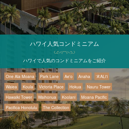
ハワイ人気コンドミニアム
ハワイで人気のコンドミニアムをご紹介
One Ala Moana
Park Lane
Ae'o
Anaha
'A'ALi'i
Waiea
Koula
Victoria Place
Hokua
Nauru Tower
Hawaiki Tower
Waihonua
Koolani
Moana Pacific
Pacifica Honolulu
The Collection