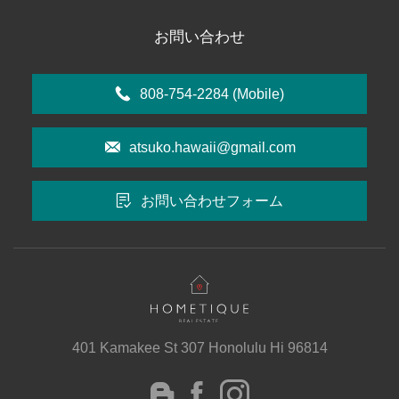
お問い合わせ
808-754-2284
(Mobile)
atsuko.hawaii@gmail.com
お問い合わせフォーム
401 Kamakee St 307 Honolulu Hi 96814
instagram
Facebook
Blog