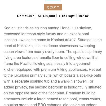
カカアコ
Unit #2407
$1,130,000
1,151 sqft
107 m²
Koolani stands as an icon among Honolulu's skyline,
renowned for resort-style luxury and an exceptional
location—welcome home to Koolani #2407. Situated in the
heart of Kaka'ako, this residence showcases sweeping
ocean views from nearly every room. The spacious primary
living area features dramatic floor-to-ceiling windows that
frame the Pacific, flowing seamlessly into a gourmet
kitchen equipped with premium Viking appliances. Retreat
to the luxurious primary suite, which boasts a spa-like bath
with a separate soaking tub and a walk-in shower. For
added privacy, the second bedroom is thoughtfully situated
on the opposite side of the floor plan. Premium building
amenities include a large heated resort pool, tennis courts,
a putting green, and BBQ cabanas, alongside an indoor