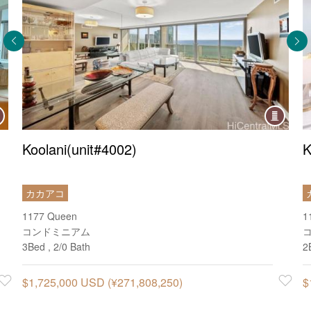
ndo
Condo
Koolani(unit#4002)
K
カカアコ
1177 Queen
1
コンドミニアム
3Bed , 2/0 Bath
2
Favorite
$1,725,000 USD (¥271,808,250)
Favorite
$