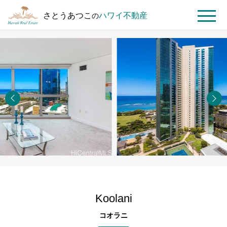
さとうあつこ
ハワイ不動産
の
MENU
ト
ハ
Koolani
Koolani
ッ
ワ
#2407
プ
イ
ペ
不
ー
動
ジ
産
を
探
す
Koolani
コオラニ