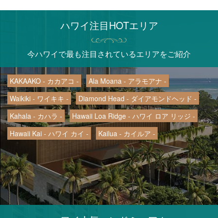
ハワイ注目HOTエリア
今ハワイで最も注目されているエリアをご紹介
KAKAAKO - カカアコ -
Ala Moana - アラモアナ -
Waikiki - ワイキキ -
Diamond Head - ダイアモンドヘッド -
Kahala - カハラ -
Hawaii Loa Ridge - ハワイ ロア リッジ -
Hawaii Kai - ハワイ カイ -
Kailua - カイルア -