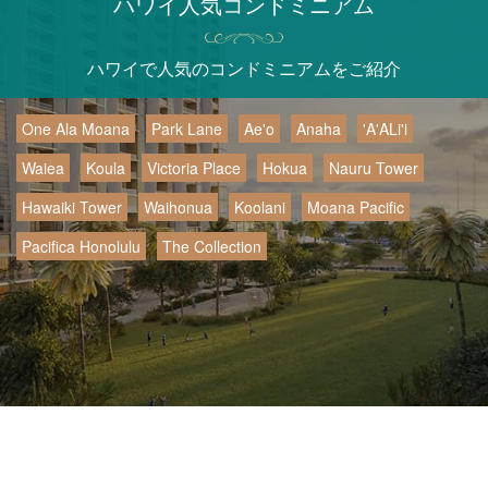
ハワイ人気コンドミニアム
ハワイで人気のコンドミニアムをご紹介
One Ala Moana
Park Lane
Ae'o
Anaha
'A'ALi'i
Waiea
Koula
Victoria Place
Hokua
Nauru Tower
Hawaiki Tower
Waihonua
Koolani
Moana Pacific
Pacifica Honolulu
The Collection