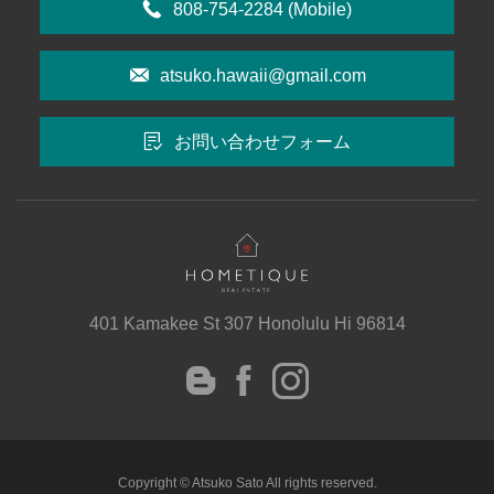
808-754-2284
(Mobile)
atsuko.hawaii@gmail.com
お問い合わせフォーム
401 Kamakee St 307 Honolulu Hi 96814
instagram
Facebook
Blog
Copyright © Atsuko Sato All rights reserved.