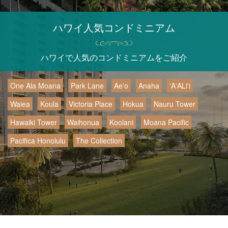
ハワイ人気コンドミニアム
ハワイで人気のコンドミニアムをご紹介
One Ala Moana
Park Lane
Ae'o
Anaha
'A'ALi'i
Waiea
Koula
Victoria Place
Hokua
Nauru Tower
Hawaiki Tower
Waihonua
Koolani
Moana Pacific
Pacifica Honolulu
The Collection