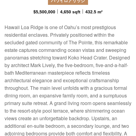
ハワイロアリッジ
$5,500,000
4,650 sqft
432.5 m²
Hawaii Loa Ridge is one of Oahu’s most prestigious
residential enclaves. Privately positioned within the
secluded gated community of The Pointe, this remarkable
estate captures commanding ocean vistas and sweeping
panoramas stretching toward Koko Head Crater. Designed
by architect Mark Lively, the five-bedroom, five-and-a-half-
bath Mediterranean masterpiece reflects timeless
architectural elegance and exceptional craftsmanship
throughout. The main level unfolds with a gracious formal
dining room, an expansive family room, and a sumptuous
primary suite retreat. A grand living room opens seamlessly
to the resort-style pool terrace, where shimmering ocean
views create an unforgettable backdrop. Upstairs, an
additional en-suite bedroom, a secondary lounge, and two
adjoining bedrooms provide both comfort and flexibility. A