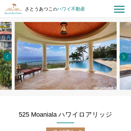
さとうあつこ
ハワイ不動産
の
MENU
ト
ハ
525
ッ
ワ
Moaniala
プ
イ
ハワイロ
ペ
不
アリッジ
ー
動
ジ
産
を
探
す
525 Moaniala ハワイロアリッジ