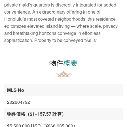
private maid’s quarters is discreetly integrated for added
convenience. An extraordinary offering in one of
Honolulu’s most coveted neighborhoods, this residence
epitomizes elevated island living — where scale, privacy,
and breathtaking horizons converge in effortless
sophistication. Property to be conveyed "As Is".
物件
概要
MLS No
202604792
物件価格（$1=157.57 計算）
$5,500,000 USD（¥866,635,000）