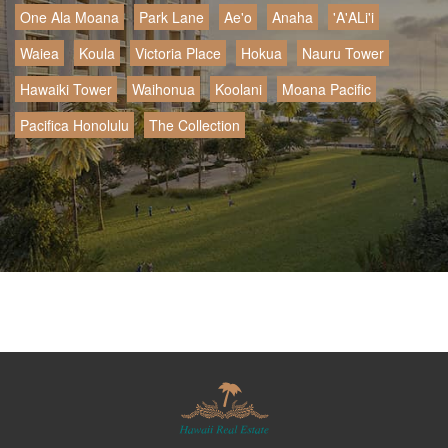
One Ala Moana
Park Lane
Ae'o
Anaha
'A'ALi'i
Waiea
Koula
Victoria Place
Hokua
Nauru Tower
Hawaiki Tower
Waihonua
Koolani
Moana Pacific
Pacifica Honolulu
The Collection