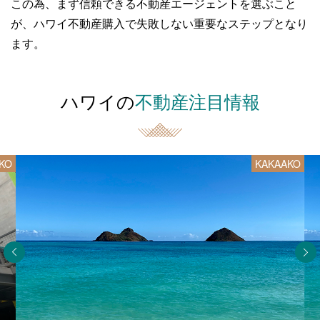
この為、まず信頼できる不動産エージェントを選ぶこと
が、
ハワイ不動産購入で失敗しない重要なステップとなり
ます。
ハワイの
不動産注目情報
KO
KAKAAKO