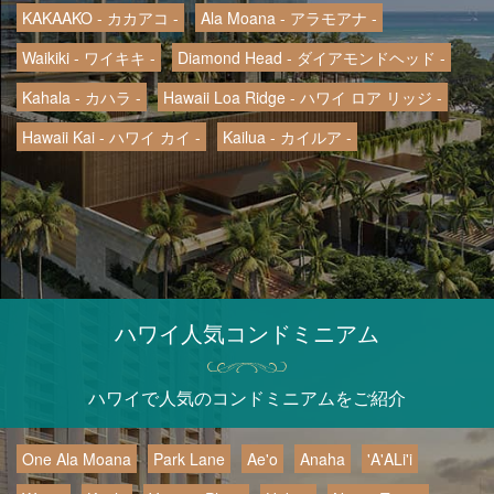
KAKAAKO - カカアコ -
Ala Moana - アラモアナ -
Waikiki - ワイキキ -
Diamond Head - ダイアモンドヘッド -
Kahala - カハラ -
Hawaii Loa Ridge - ハワイ ロア リッジ -
Hawaii Kai - ハワイ カイ -
Kailua - カイルア -
ハワイ人気コンドミニアム
ハワイで人気のコンドミニアムをご紹介
One Ala Moana
Park Lane
Ae'o
Anaha
'A'ALi'i