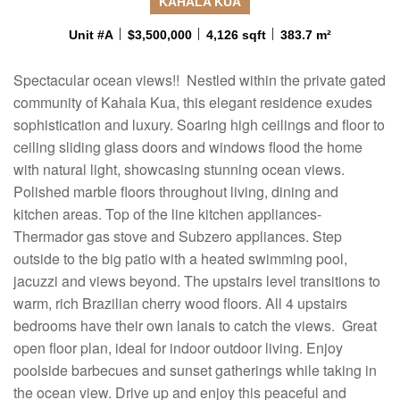
KAHALA KUA
Unit #A
$3,500,000
4,126 sqft
383.7 m²
Spectacular ocean views!! Nestled within the private gated
community of Kahala Kua, this elegant residence exudes
sophistication and luxury. Soaring high ceilings and floor to
ceiling sliding glass doors and windows flood the home
with natural light, showcasing stunning ocean views.
Polished marble floors throughout living, dining and
kitchen areas. Top of the line kitchen appliances-
Thermador gas stove and Subzero appliances. Step
outside to the big patio with a heated swimming pool,
jacuzzi and views beyond. The upstairs level transitions to
warm, rich Brazilian cherry wood floors. All 4 upstairs
bedrooms have their own lanais to catch the views. Great
open floor plan, ideal for indoor outdoor living. Enjoy
poolside barbecues and sunset gatherings while taking in
the ocean view. Drive up and enjoy this peaceful and