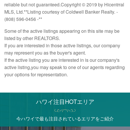
reliable but not guaranteed.Copyright © 2019 by Hicentrral
MLS, Ltd.**Listing courtesy of Coldwell Banker Realty. -
(808) 596-0456 -**
Some of the active listings appearing on this site may be
listed by other REALTORS.
If you are interested in those active listings, our company
may represent you as the buyer's agent.
If the active listing you are interested in is our company's
active listing,you may speak to one of our agents regarding
your options for representation.
ハワイ注目HOTエリア
今ハワイで最も注目されているエリアをご紹介