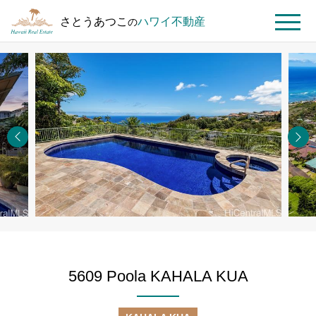
さとうあつこ
ハワイ不動産
の
MENU
ト
ハ
5609
ッ
ワ
Poola
プ
イ
KAHALA
ペ
不
KUA
ー
動
ジ
産
を
探
す
5609 Poola KAHALA KUA