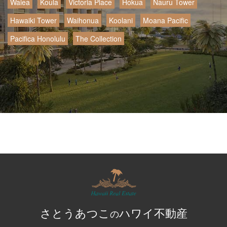
Waiea
Koula
Victoria Place
Hokua
Nauru Tower
Hawaiki Tower
Waihonua
Koolani
Moana Pacific
Pacifica Honolulu
The Collection
さとうあつこ
ハワイ不動産
の