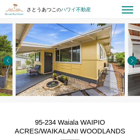
さとうあつこ
ハワイ不動産
の
MENU
ト
ハ
95-234 Waiala
ッ
ワ
WAIPIO
プ
イ
ACRES/WAIKALANI
ペ
不
WOODLANDS
ー
動
ジ
産
を
探
す
95-234 Waiala WAIPIO
ACRES/WAIKALANI WOODLANDS