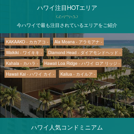
ハワイ注目HOTエリア
今ハワイで最も注目されているエリアをご紹介
KAKAAKO - カカアコ -
Ala Moana - アラモアナ -
Waikiki - ワイキキ -
Diamond Head - ダイアモンドヘッド -
Kahala - カハラ -
Hawaii Loa Ridge - ハワイ ロア リッジ -
Hawaii Kai - ハワイ カイ -
Kailua - カイルア -
ハワイ人気コンドミニアム