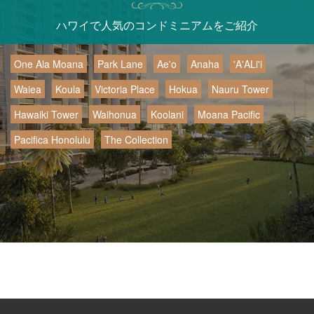
ハワイで人気のコンドミニアムをご紹介
One Ala Moana
Park Lane
Ae'o
Anaha
'A'ALi'i
Waiea
Koula
Victoria Place
Hokua
Nauru Tower
Hawaiki Tower
Waihonua
Koolani
Moana Pacific
Pacifica Honolulu
The Collection