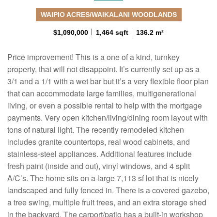
WAIPIO ACRES/WAIKALANI WOODLANDS
$1,090,000
1,464 sqft
136.2 m²
Price improvement! This is a one of a kind, turnkey
property, that will not disappoint. It’s currently set up as a
3/1 and a 1/1 with a wet bar but it’s a very flexible floor plan
that can accommodate large families, multigenerational
living, or even a possible rental to help with the mortgage
payments. Very open kitchen/living/dining room layout with
tons of natural light. The recently remodeled kitchen
includes granite countertops, real wood cabinets, and
stainless-steel appliances. Additional features include
fresh paint (inside and out), vinyl windows, and 4 split
A/C’s. The home sits on a large 7,113 sf lot that is nicely
landscaped and fully fenced in. There is a covered gazebo,
a tree swing, multiple fruit trees, and an extra storage shed
in the backyard. The carport/patio has a built-in workshop