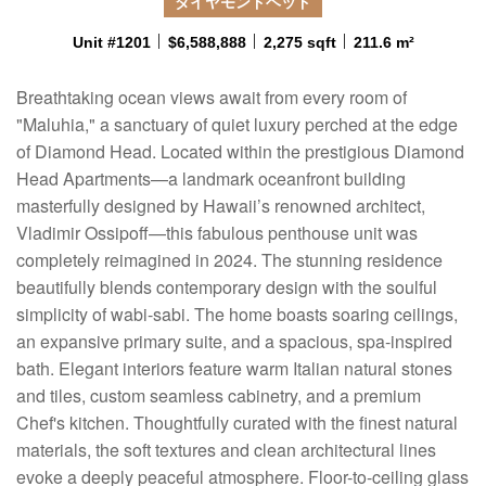
ダイヤモンドヘッド
Unit #1201
$6,588,888
2,275 sqft
211.6 m²
Breathtaking ocean views await from every room of
"Maluhia," a sanctuary of quiet luxury perched at the edge
of Diamond Head. Located within the prestigious Diamond
Head Apartments—a landmark oceanfront building
masterfully designed by Hawaii’s renowned architect,
Vladimir Ossipoff—this fabulous penthouse unit was
completely reimagined in 2024. The stunning residence
beautifully blends contemporary design with the soulful
simplicity of wabi-sabi. The home boasts soaring ceilings,
an expansive primary suite, and a spacious, spa-inspired
bath. Elegant interiors feature warm Italian natural stones
and tiles, custom seamless cabinetry, and a premium
Chef's kitchen. Thoughtfully curated with the finest natural
materials, the soft textures and clean architectural lines
evoke a deeply peaceful atmosphere. Floor-to-ceiling glass