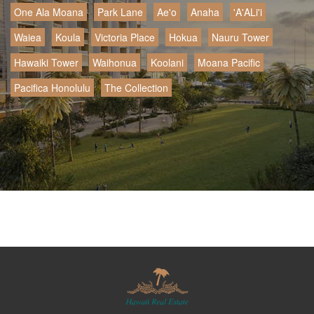
One Ala Moana
Park Lane
Ae'o
Anaha
'A'ALi'i
Waiea
Koula
Victoria Place
Hokua
Nauru Tower
Hawaiki Tower
Waihonua
Koolani
Moana Pacific
Pacifica Honolulu
The Collection