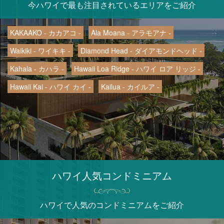
今ハワイで最も注目されているエリアをご紹介
KAKAAKO - カカアコ -
Ala Moana - アラモアナ -
Waikiki - ワイキキ -
Diamond Head - ダイアモンドヘッド -
Kahala - カハラ -
Hawaii Loa Ridge - ハワイ ロア リッジ -
Hawaii Kai - ハワイ カイ -
Kailua - カイルア -
ハワイ人気コンドミニアム
ハワイで人気のコンドミニアムをご紹介