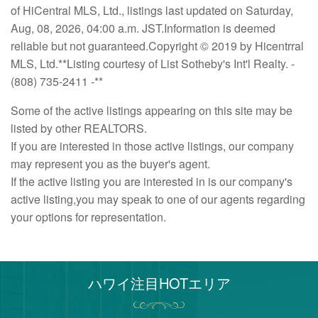
of HiCentral MLS, Ltd., listings last updated on Saturday,
Aug, 08, 2026, 04:00 a.m. JST.Information is deemed
reliable but not guaranteed.Copyright © 2019 by Hicentrral
MLS, Ltd.**Listing courtesy of List Sotheby's Int'l Realty. -
(808) 735-2411 -**
Some of the active listings appearing on this site may be
listed by other REALTORS.
If you are interested in those active listings, our company
may represent you as the buyer's agent.
If the active listing you are interested in is our company's
active listing,you may speak to one of our agents regarding
your options for representation.
ハワイ注目HOTエリア