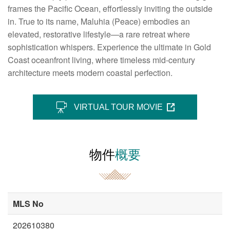
frames the Pacific Ocean, effortlessly inviting the outside
in. True to its name, Maluhia (Peace) embodies an
elevated, restorative lifestyle—a rare retreat where
sophistication whispers. Experience the ultimate in Gold
Coast oceanfront living, where timeless mid-century
architecture meets modern coastal perfection.
VIRTUAL TOUR MOVIE
物件
概要
MLS No
202610380