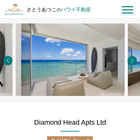
さとうあつこ
ハワイ不動産
の
MENU
ト
ハ
Diamond
ッ
ワ
Head
プ
イ
Apts Ltd
ペ
不
#1201
ー
動
ジ
産
を
探
す
Diamond Head Apts Ltd