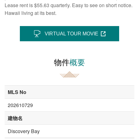
Lease rent is $55.63 quarterly. Easy to see on short notice.
Hawaii living at its best.
VIRTUAL TOUR MOVIE
物件
概要
MLS No
202610729
建物名
Discovery Bay