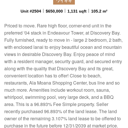
ワイキキ
Unit #2504
$650,000
1,131 sqft
105.2 m²
Priced to move. Rare high floor, corner-end unit in the
preferred '04 stack in Endeavour Tower, at Discovery Bay.
Fully furnished, ready to move in - large 2 bedroom, 2 bath,
with enclosed lanai to enjoy beautiful ocean and mountain
views in desirable Discovery Bay. Enjoy peace of mind
with a resident manager, security guard, and secured entry
along with the quality that Discovery Bay and its great,
convenient location has to offer! Close to beach,
restaurants, Ala Moana Shopping Center, bus line and so
much more. Amenities include workout room, sauna,
whirlpool, swimming pool, very large deck, and a BBQ
area. This is a 96.893% Fee Simple property. Seller
recently purchased 96.893% of the land lease. The land
owner of the remaining 3.107% land lease to be offered to
purchase in the future before 12/31/2039 at market price.