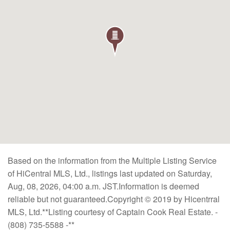
Based on the information from the Multiple Listing Service
of HiCentral MLS, Ltd., listings last updated on Saturday,
Aug, 08, 2026, 04:00 a.m. JST.Information is deemed
reliable but not guaranteed.Copyright © 2019 by Hicentrral
MLS, Ltd.**Listing courtesy of Captain Cook Real Estate. -
(808) 735-5588 -**