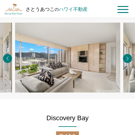
さとうあつこ
ハワイ不動産
の
MENU
ト
ハ
Discovery
ッ
ワ
Bay
プ
イ
#2504
ペ
不
ー
動
ジ
産
を
探
す
Discovery Bay