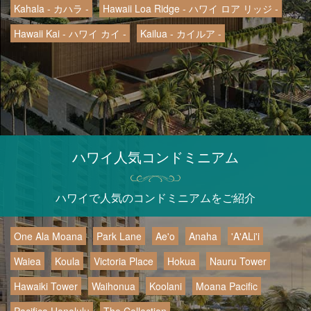
Kahala - カハラ -
Hawaii Loa Ridge - ハワイ ロア リッジ -
Hawaii Kai - ハワイ カイ -
Kailua - カイルア -
ハワイ人気コンドミニアム
ハワイで人気のコンドミニアムをご紹介
One Ala Moana
Park Lane
Ae'o
Anaha
'A'ALi'i
Waiea
Koula
Victoria Place
Hokua
Nauru Tower
Hawaiki Tower
Waihonua
Koolani
Moana Pacific