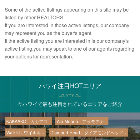
Some of the active listings appearing on this site may be
listed by other REALTORS.
If you are interested in those active listings, our company
may represent you as the buyer's agent.
If the active listing you are interested in is our company's
active listing,you may speak to one of our agents regarding
your options for representation.
ハワイ注目HOTエリア
今ハワイで最も注目されているエリアをご紹介
KAKAAKO - カカアコ -
Ala Moana - アラモアナ -
Waikiki - ワイキキ -
Diamond Head - ダイアモンドヘッド -