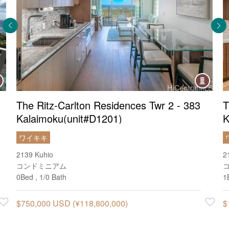
ndo
Condo
The Ritz-Carlton Residences Twr 2 - 383
T
Kalaimoku(unit#D1201)
K
ワイキキ
2139 Kuhio
2
コンドミニアム
0Bed , 1/0 Bath
1
Favorite
$750,000 USD (¥118,800,000)
Favorite
$