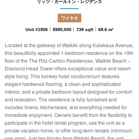
リッツ・カールトン・レジデンス
ワイキキ
Unit #1906
$980,000
738 sqft
68.6 m²
Located at the gateway of Waikiki along Kalakaua Avenue,
this beautifully appointed 1-bedroom residence on the 19th
floor of the The Ritz-Carlton Residences, Waikiki Beach –
Diamond Head Tower offers exceptional value and resort-
style living. This turnkey hotel condominium features
elegant hardwood flooring, a clean and sophisticated
interior, and a private bedroom layout designed for comfort
and relaxation. The residence is fully furnished and
includes linens, kitchenware, and everything needed for
immediate enjoyment. Owners benefit from the flexibility to
participate in the hotel rental program, use the unit as a
private vacation home, or offer long-term rentals (minimum
one year). Just two blocks from Waikiki Beach, the unit