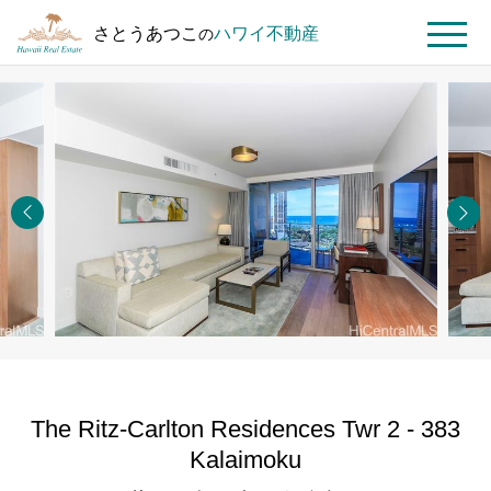
さとうあつこ
ハワイ不動産
の
MENU
ト
ハ
The Ritz-
The Ritz-
ッ
ワ
Carlton
Carlton
プ
イ
Residences
Residences
ペ
不
Twr 2 - 383
ー
動
Kalaimoku
ジ
産
#1906
を
探
す
The Ritz-Carlton Residences Twr 2 - 383
Kalaimoku