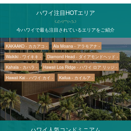
ハワイ注目HOTエリア
今ハワイで最も注目されているエリアをご紹介
KAKAAKO - カカアコ -
Ala Moana - アラモアナ -
Waikiki - ワイキキ -
Diamond Head - ダイアモンドヘッド -
Kahala - カハラ -
Hawaii Loa Ridge - ハワイ ロア リッジ -
Hawaii Kai - ハワイ カイ -
Kailua - カイルア -
ハワイ人気コンドミニアム