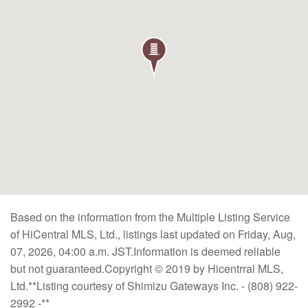
Based on the information from the Multiple Listing Service
of HiCentral MLS, Ltd., listings last updated on Friday, Aug,
07, 2026, 04:00 a.m. JST.Information is deemed reliable
but not guaranteed.Copyright © 2019 by Hicentrral MLS,
Ltd.**Listing courtesy of Shimizu Gateways Inc. - (808) 922-
2992 -**