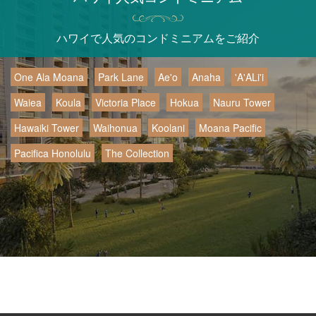
ハワイで人気のコンドミニアムをご紹介
One Ala Moana
Park Lane
Ae'o
Anaha
'A'ALi'i
Waiea
Koula
Victoria Place
Hokua
Nauru Tower
Hawaiki Tower
Waihonua
Koolani
Moana Pacific
Pacifica Honolulu
The Collection